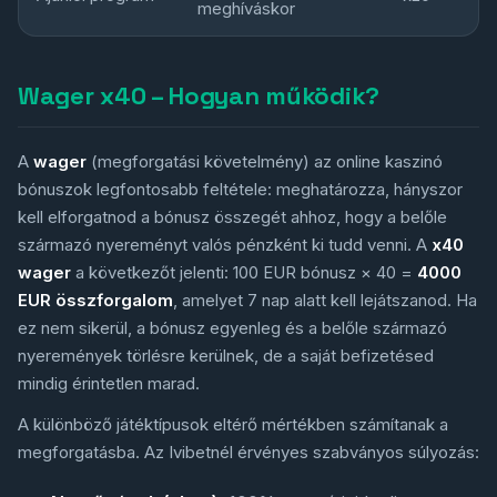
meghíváskor
Wager x40 – Hogyan működik?
A
wager
(megforgatási követelmény) az online kaszinó
bónuszok legfontosabb feltétele: meghatározza, hányszor
kell elforgatnod a bónusz összegét ahhoz, hogy a belőle
származó nyereményt valós pénzként ki tudd venni. A
x40
wager
a következőt jelenti: 100 EUR bónusz × 40 =
4000
EUR összforgalom
, amelyet 7 nap alatt kell lejátszanod. Ha
ez nem sikerül, a bónusz egyenleg és a belőle származó
nyeremények törlésre kerülnek, de a saját befizetésed
mindig érintetlen marad.
A különböző játéktípusok eltérő mértékben számítanak a
megforgatásba. Az Ivibetnél érvényes szabványos súlyozás: