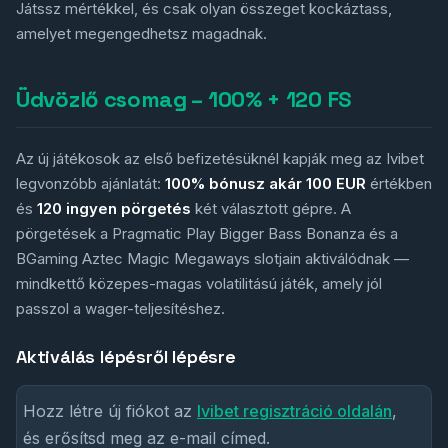
Játssz mértékkel, és csak olyan összeget kockáztass,
amelyet megengedhetsz magadnak.
Üdvözlő csomag – 100% + 120 FS
Az új játékosok az első befizetésüknél kapják meg az Ivibet
legvonzóbb ajánlatát:
100% bónusz akár 100 EUR
értékben
és
120 ingyen pörgetés
két választott gépre. A
pörgetések a Pragmatic Play Bigger Bass Bonanza és a
BGaming Aztec Magic Megaways slotjain aktiválódnak —
mindkettő közepes-magas volatilitású játék, amely jól
passzol a wager-teljesítéshez.
Aktiválás lépésről lépésre
Hozz létre új fiókot az
Ivibet regisztráció oldalán
,
és erősítsd meg az e-mail címed.