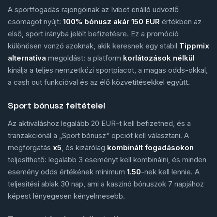
A sportfogadás rajongóinak az Ivibet önálló üdvözlő
csomagot nyújt:
100% bónusz akár 150 EUR
értékben az
első, sport irányba jelölt befizetésre. Ez a promóció
különösen vonzó azoknak, akik keresnek egy stabil
Tippmix
alternatíva
megoldást: a platform
korlátozások nélkül
kínálja a teljes nemzetközi sportpiacot, a magas odds-okkal,
a cash out funkcióval és az élő közvetítésekkel együtt.
Sport bónusz feltételei
Az aktiváláshoz legalább 20 EUR-t kell befizetned, és a
tranzakciónál a „Sport bónusz" opciót kell választani. A
megforgatás
x5
, és kizárólag
kombinált fogadásokon
teljesíthető: legalább 3 eseményt kell kombinálni, és minden
esemény odds értékének minimum
1.50
-nek kell lennie. A
teljesítési ablak 30 nap, ami a kaszinó bónuszok 7 napjához
képest lényegesen kényelmesebb.