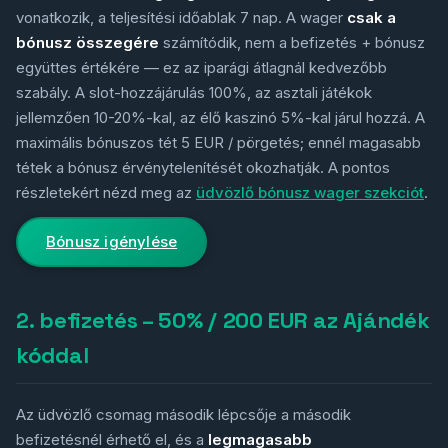
vonatkozik, a teljesítési időablak 7 nap. A wager
csak a
bónusz összegére
számítódik, nem a befizetés + bónusz
együttes értékére — ez az iparági átlagnál kedvezőbb
szabály. A slot-hozzájárulás 100%, az asztali játékok
jellemzően 10-20%-kal, az élő kaszinó 5%-kal járul hozzá. A
maximális bónuszos tét 5 EUR / pörgetés; ennél magasabb
tétek a bónusz érvénytelenítését okozhatják. A pontos
részletekért nézd meg az
üdvözlő bónusz wager szekciót
.
Bónusz igénylése
2. befizetés – 50% / 200 EUR az Ajándék
kóddal
Az üdvözlő csomag második lépcsője a második
befizetésnél érhető el, és a
legmagasabb